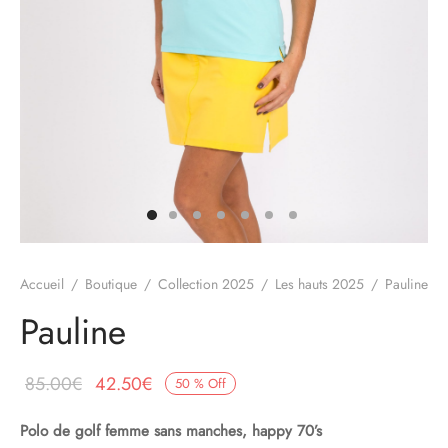
Accueil
/
Boutique
/
Collection 2025
/
Les hauts 2025
/
Pauline
Pauline
Le prix
Le prix
85.00
€
42.50
€
50
%
Off
initial
actuel
Polo de golf femme sans manches, happy 70’s
était :
est :