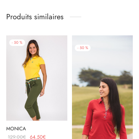
Produits similaires
-
50
%
-
50
%
MONICA
Le prix
Le prix
129.00
€
64.50
€