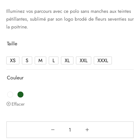
85.00€.
42.50€.
Illuminez vos parcours avec ce polo sans manches aux teintes
pétillantes, sublimé par son logo brodé de fleurs seventies sur
la poitrine.
Taille
XS
S
M
L
XL
XXL
XXXL
Couleur
Effacer